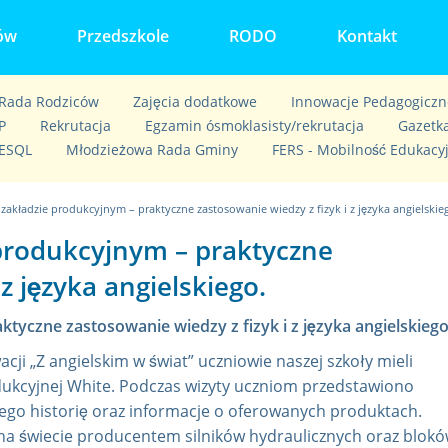
ów
Przedszkole
RODO
Kontakt
Rada Rodziców
Zajęcia dodatkowe
Innowacje Pedagogiczn
P
Rekrutacja
Egzamin ósmoklasisty/rekrutacja
Gazetka
ESQL
Młodzieżowa Rada Gminy
FERS - Mobilność Edukacy
zakładzie produkcyjnym – praktyczne zastosowanie wiedzy z fizyk i z języka angielskie
produkcyjnym – praktyczne
z języka angielskiego.
tyczne zastosowanie wiedzy z fizyk i z języka angielskiego
ji „Z angielskim w świat” uczniowie naszej szkoły mieli
dukcyjnej White. Podczas wizyty uczniom przedstawiono
jego historię oraz informacje o oferowanych produktach.
 na świecie producentem silników hydraulicznych oraz blok