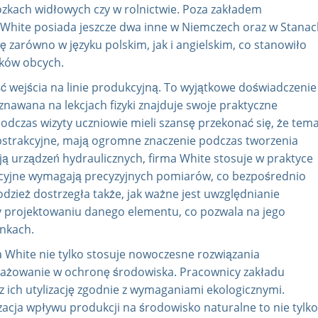
ózkach widłowych czy w rolnictwie. Poza zakładem
 White posiada jeszcze dwa inne w Niemczech oraz w Stana
ę zarówno w języku polskim, jak i angielskim, co stanowiło
yków obcych.
 wejścia na linie produkcyjną. To wyjątkowe doświadczenie
znawana na lekcjach fizyki znajduje swoje praktyczne
dczas wizyty uczniowie mieli szansę przekonać się, że tem
abstrakcyjne, mają ogromne znaczenie podczas tworzenia
 urządzeń hydraulicznych, firma White stosuje w praktyce
cyjne wymagają precyzyjnych pomiarów, co bezpośrednio
dzież dostrzegła także, jak ważne jest uwzględnianie
y projektowaniu danego elementu, co pozwala na jego
unkach.
 White nie tylko stosuje nowoczesne rozwiązania
ngażowanie w ochronę środowiska. Pracownicy zakładu
 ich utylizację zgodnie z wymaganiami ekologicznymi.
cja wpływu produkcji na środowisko naturalne to nie tylko