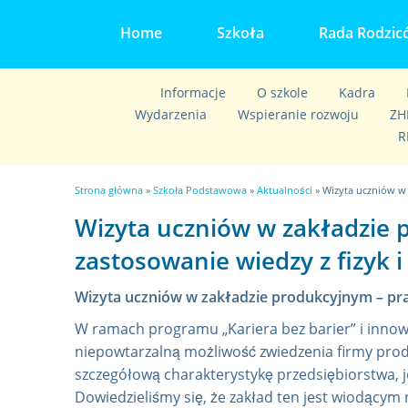
Home
Szkoła
Rada Rodzic
Informacje
O szkole
Kadra
Wydarzenia
Wspieranie rozwoju
ZH
R
J
Strona główna
»
Szkoła Podstawowa
»
Aktualności
» Wizyta uczniów w 
e
Wizyta uczniów w zakładzie 
s
zastosowanie wiedzy z fizyk i 
t
e
Wizyta uczniów w zakładzie produkcyjnym – prak
ś
W ramach programu „Kariera bez barier” i innowac
t
niepowtarzalną możliwość zwiedzenia firmy pro
u
szczegółową charakterystykę przedsiębiorstwa, 
Dowiedzieliśmy się, że zakład ten jest wiodącym
t