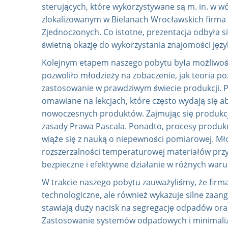
sterujących, które wykorzystywane są m. in. w w
a
zlokalizowanym w Bielanach Wrocławskich firma
j
Zjednoczonych. Co istotne, prezentacja odbyła si
świetną okazję do wykorzystania znajomości jęz
Kolejnym etapem naszego pobytu była możliwość
pozwoliło młodzieży na zobaczenie, jak teoria po
zastosowanie w prawdziwym świecie produkcji. Po
omawiane na lekcjach, które często wydają się 
nowoczesnych produktów. Zajmując się produkcją
zasady Prawa Pascala. Ponadto, procesy produk
wiąże się z nauką o niepewności pomiarowej. Mło
rozszerzalności temperaturowej materiałów prz
bezpieczne i efektywne działanie w różnych war
W trakcie naszego pobytu zauważyliśmy, że firma
technologiczne, ale również wykazuje silne zaa
stawiają duży nacisk na segregację odpadów oraz
Zastosowanie systemów odpadowych i minimaliza