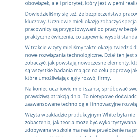
obowiązek, ale i priorytet, który jest w pełni rea
Dowiedzieliśmy się też, że bezpieczeństwo pracow
kluczowy. Uczniowie mieli okazję zobaczyć spec
pracownicy są przygotowywani do pracy w bezpie
praktyczne ćwiczenia, co zapewnia wysoki standa
W trakcie wizyty mieliśmy także okazję zwiedzić 
nowe rozwiązania technologiczne. Dział ten jest
zobaczyć, jak powstają nowoczesne elementy, któr
są wszystkie badania mające na celu poprawę j
które umożliwiają ciągły rozwój firmy.
Na koniec uczniowie mieli szansę spróbować swo
prawdziwą atrakcją dnia. To nietypowe doświadcze
zaawansowane technologie i innowacyjne rozwiąz
Wizyta w zakładzie produkcyjnym White była nie t
zobaczenia, jak teoria może być wykorzystywana 
zdobywana w szkole ma realne przełożenie na p